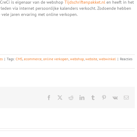
CreCi is eigenaar van de webshop
Tijdschriftenpakket.nl
en heeft in het
rleden via internet persoonlijke kalenders verkocht. Zodoende hebben
 vele jaren ervaring met online verkopen.
es
|
Tags:
CMS
,
ecommerce
,
online verkopen
,
webshop
,
website
,
webwinkel
|
Reacties
Facebook
X
Reddit
LinkedIn
Tumblr
Pinterest
Vk
E-
mail