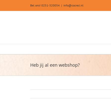
Ga
Bel ons! 0251-320054
|
info@cocreci.nl
naar
inhoud
Heb jij al een webshop?