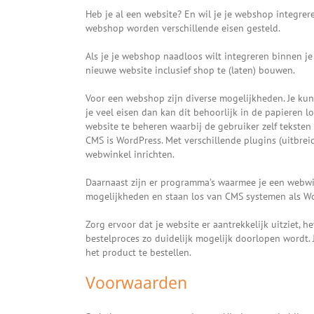
Heb je al een website? En wil je je webshop integrere
webshop worden verschillende eisen gesteld.
Als je je webshop naadloos wilt integreren binnen je w
nieuwe website inclusief shop te (laten) bouwen.
Voor een webshop zijn diverse mogelijkheden. Je k
je veel eisen dan kan dit behoorlijk in de papieren
website te beheren waarbij de gebruiker zelf tekste
CMS is WordPress. Met verschillende plugins (uitbre
webwinkel inrichten.
Daarnaast zijn er programma’s waarmee je een webwi
mogelijkheden en staan los van CMS systemen als Wo
Zorg ervoor dat je website er aantrekkelijk uitziet, het
bestelproces zo duidelijk mogelijk doorlopen wordt. 
het product te bestellen.
Voorwaarden