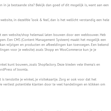
n in je bestaande site? Bekijk dan goed of dit mogelijk is, want aan een
ebsite, in dezelfde ‘look & feel’, dan is het wellicht verstandig een hele
unt een website/shop helemaal laten bouwen door een webbouwer. Heb
 lopen. Een CMS (Content Management Systeem) maakt het mogelijk een
n kan wijzigen en producten en afbeeldingen kan toevoegen. Een bekend
idingen voor je website) zoals Shopp en WooCommerce kun je je
nkel kunt bouwen, zoals Shopfactory. Deze bieden vele thema’s en
rdPress of Joomla.
 is tenslotte je winkel, je visitekaartje. Zorg er ook voor dat het
Je verliest potentiële klanten door te veel handelingen en klikken om