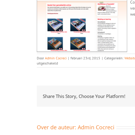
Co
ve
we
Door
Admin Cocreci
|
februari 23rd, 2015
|
Categorieën:
Websit
voor
uitgeschakeld
Heb
jij
al
een
webshop?
Share This Story, Choose Your Platform!
Over de auteur:
Admin Cocreci