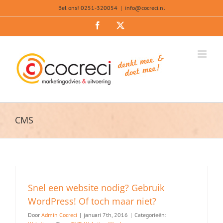
Ga
Bel ons! 0251-320054
|
info@cocreci.nl
naar
inhoud
Facebook
X
CMS
Snel een website nodig? Gebruik
WordPress! Of toch maar niet?
Door
Admin Cocreci
|
januari 7th, 2016
|
Categorieën: