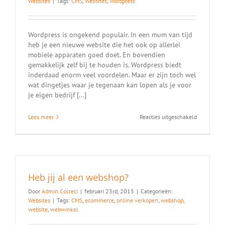
Websites
|
Tags:
CMS
,
Websites
,
Wordpress
Wordpress is ongekend populair. In een mum van tijd
heb je een nieuwe website die het ook op allerlei
mobiele apparaten goed doet. En bovendien
gemakkelijk zelf bij te houden is. Wordpress biedt
inderdaad enorm veel voordelen. Maar er zijn toch wel
wat dingetjes waar je tegenaan kan lopen als je voor
je eigen bedrijf [...]
voor
Lees meer
Reacties uitgeschakeld
Snel
een
website
nodig?
Gebruik
WordPress!
Heb jij al een webshop?
Of
toch
Door
Admin Cocreci
|
februari 23rd, 2015
|
Categorieën:
maar
Websites
|
Tags:
CMS
,
ecommerce
,
online verkopen
,
webshop
,
niet?
website
,
webwinkel