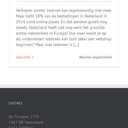
Verkopen zonder internet kan tegenwoordig niet meer.
Maar liefst 18% van de bestedingen in Nederland in
2014 vond online plaats. En dat aandeel groeit nog
steeds. Nederland heeft ook nog eens het grootste
aantal webwinkels in Europa! Dus waar wacht je op
als ondernemer! Iedereen kan toch zeker een webshop
beginnen? Maar niet iedereen is [...]
voor
Lees meer
Reacties uitgeschakeld
Heb
jij
al
een
webshop?
CoCreCi
De Trompet 1739
1967 DB Heemskerk