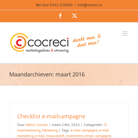
Ga
Bel ons! 0251-320054
|
info@cocreci.nl
naar
inhoud
Facebook
X
Maandarchieven:
maart 2016
Checklist e-mailcampagne
Door
Admin Cocreci
|
maart 24th, 2016
|
Categorieën:
E-
mailmarketing
,
Marketing
|
Tags:
e-mail campagne
,
e-mail
marketing
,
e-mail nieuwsbrief
,
ecommerce
,
email campagne
,