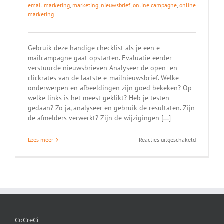
email marketing
,
marketing
,
nieuwsbrief
,
online campagne
,
online
marketing
Gebruik deze handige checklist als je een e-
mailcampagne gaat opstarten. Evaluatie eerder
verstuurde nieuwsbrieven Analyseer de open- en
clickrates van de laatste e-mailnieuwsbrief. Welke
onderwerpen en afbeeldingen zijn goed bekeken? Op
welke links is het meest geklikt? Heb je testen
gedaan? Zo ja, analyseer en gebruik de resultaten. Zijn
de afmelders verwerkt? Zijn de wijzigingen [...]
voor
Lees meer
Reacties uitgeschakeld
Checklist
e-
mailcampa
CoCreCi