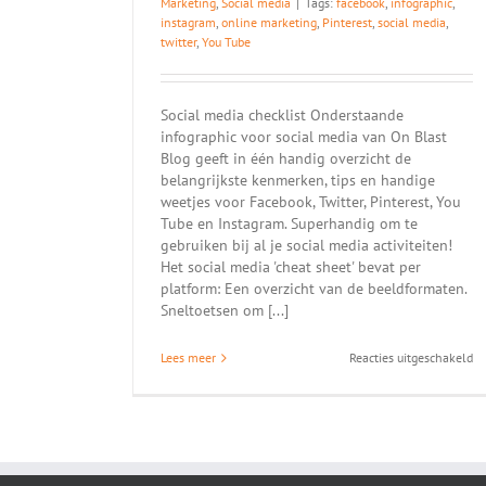
Marketing
,
Social media
|
Tags:
facebook
,
infographic
,
instagram
,
online marketing
,
Pinterest
,
social media
,
twitter
,
You Tube
Social media checklist Onderstaande
infographic voor social media van On Blast
Blog geeft in één handig overzicht de
belangrijkste kenmerken, tips en handige
weetjes voor Facebook, Twitter, Pinterest, You
Tube en Instagram. Superhandig om te
gebruiken bij al je social media activiteiten!
Het social media 'cheat sheet' bevat per
platform: Een overzicht van de beeldformaten.
Sneltoetsen om [...]
vo
Lees meer
Reacties uitgeschakeld
In
so
me