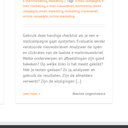
E-mailmarketing
,
Marketing
|
Tags:
e-mail campagne
,
e-
mail marketing
,
e-mail nieuwsbrief
,
ecommerce
,
email
campagne
,
email marketing
,
marketing
,
nieuwsbrief
,
online campagne
,
online marketing
Gebruik deze handige checklist als je een e-
mailcampagne gaat opstarten. Evaluatie eerder
verstuurde nieuwsbrieven Analyseer de open-
en clickrates van de laatste e-mailnieuwsbrief.
Welke onderwerpen en afbeeldingen zijn goed
bekeken? Op welke links is het meest geklikt?
Heb je testen gedaan? Zo ja, analyseer en
gebruik de resultaten. Zijn de afmelders
verwerkt? Zijn de wijzigingen [...]
voor
Lees meer
Reacties uitgeschakeld
or
Checklist
fographic
e-
cial
mailcampagne
dia