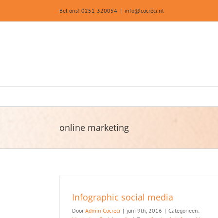
Ga
Bel ons! 0251-320054
|
info@cocreci.nl
naar
inhoud
online marketing
Infographic social media
Door
Admin Cocreci
|
juni 9th, 2016
|
Categorieën: