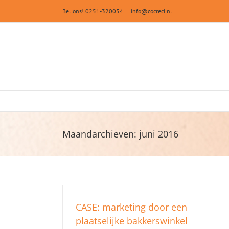
Ga
Bel ons! 0251-320054
|
info@cocreci.nl
naar
inhoud
Maandarchieven:
juni 2016
CASE: marketing door een
plaatselijke bakkerswinkel