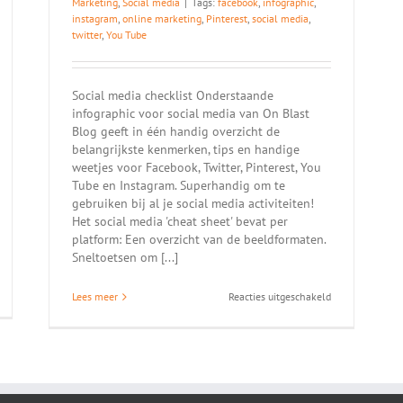
Marketing
,
Social media
|
Tags:
facebook
,
infographic
,
instagram
,
online marketing
,
Pinterest
,
social media
,
twitter
,
You Tube
Social media checklist Onderstaande
infographic voor social media van On Blast
Blog geeft in één handig overzicht de
belangrijkste kenmerken, tips en handige
weetjes voor Facebook, Twitter, Pinterest, You
Tube en Instagram. Superhandig om te
gebruiken bij al je social media activiteiten!
Het social media 'cheat sheet' bevat per
platform: Een overzicht van de beeldformaten.
Sneltoetsen om [...]
or
voor
Lees meer
Reacties uitgeschakeld
SE:
Infographic
rketing
social
or
media
n
aatselijke
kkerswinkel