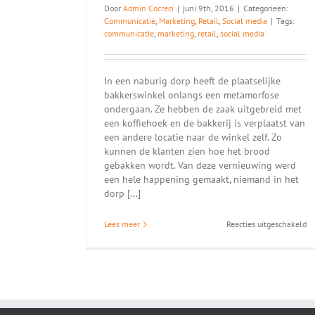
Door
Admin Cocreci
|
juni 9th, 2016
|
Categorieën:
Communicatie
,
Marketing
,
Retail
,
Social media
|
Tags:
communicatie
,
marketing
,
retail
,
social media
In een naburig dorp heeft de plaatselijke
bakkerswinkel onlangs een metamorfose
ondergaan. Ze hebben de zaak uitgebreid met
een koffiehoek en de bakkerij is verplaatst van
een andere locatie naar de winkel zelf. Zo
kunnen de klanten zien hoe het brood
gebakken wordt. Van deze vernieuwing werd
een hele happening gemaakt, niemand in het
dorp [...]
vo
Lees meer
Reacties uitgeschakeld
CA
ma
do
ee
pl
ba