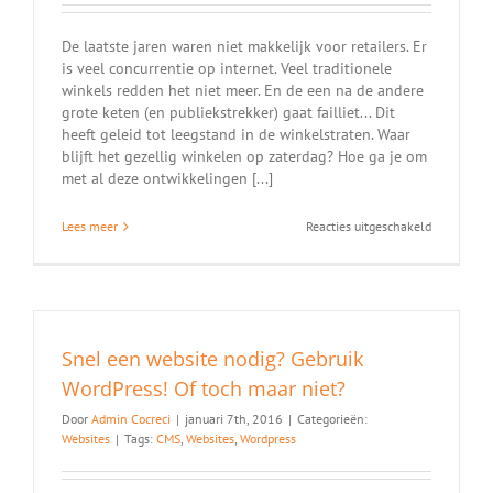
De laatste jaren waren niet makkelijk voor retailers. Er
is veel concurrentie op internet. Veel traditionele
winkels redden het niet meer. En de een na de andere
grote keten (en publiekstrekker) gaat failliet... Dit
heeft geleid tot leegstand in de winkelstraten. Waar
blijft het gezellig winkelen op zaterdag? Hoe ga je om
met al deze ontwikkelingen [...]
voor
Lees meer
Reacties uitgeschakeld
Marketingt
voor
retailers
Snel een website nodig? Gebruik
WordPress! Of toch maar niet?
Door
Admin Cocreci
|
januari 7th, 2016
|
Categorieën:
Websites
|
Tags:
CMS
,
Websites
,
Wordpress