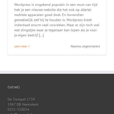
Wordpress is ongekend populair. In een mum van tijd
heb je een nieuwe website die het ook op allerlei
mobiele apparaten goed doet. En bovendien
gemakkelijk zelf bij te houden is. Wordpress biedt
inderdaad enorm veel voordelen. Maar er zijn toch wel
wat dingetjes waar je tegenaan kan lopen als je voor
je eigen bedrijf [...]
voor
Lees meer
Reacties uitgeschakeld
Snel
een
website
nodig?
Gebruik
WordPress!
Of
toch
maar
CoCreCi
niet?
De Trompet 1739
1967 DB Heemskerk
0251-320054