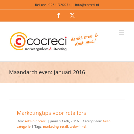
Ga
Bel ons! 0251-320054
|
info@cocreci.nl
naar
inhoud
Facebook
X
Maandarchieven:
januari 2016
Marketingtips voor retailers
Door
Admin Cocreci
|
januari 14th, 2016
|
Categorieën:
Geen
categorie
|
Tags:
marketing
,
retail
,
webwinkel