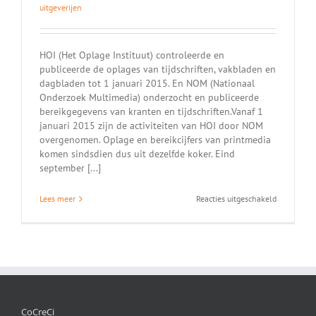
uitgeverijen
HOI (Het Oplage Instituut) controleerde en
publiceerde de oplages van tijdschriften, vakbladen en
dagbladen tot 1 januari 2015. En NOM (Nationaal
Onderzoek Multimedia) onderzocht en publiceerde
bereikgegevens van kranten en tijdschriften.Vanaf 1
januari 2015 zijn de activiteiten van HOI door NOM
overgenomen. Oplage en bereikcijfers van printmedia
komen sindsdien dus uit dezelfde koker. Eind
september [...]
voor
Lees meer
Reacties uitgeschakeld
Van
HOI
naar
NOM
CoCreCi