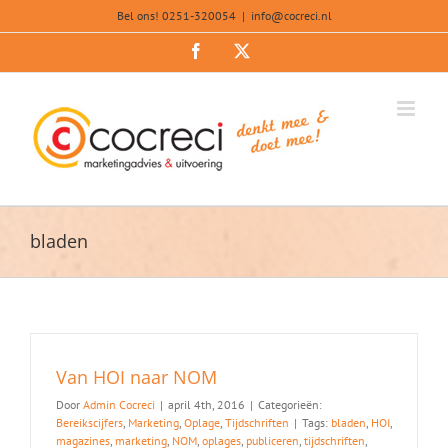
Ga
Bel ons! 0251-320054
|
info@cocreci.nl
naar
inhoud
Facebook
X
bladen
Van HOI naar NOM
Door
Admin Cocreci
|
april 4th, 2016
|
Categorieën:
Bereikscijfers
,
Marketing
,
Oplage
,
Tijdschriften
|
Tags:
bladen
,
HOI
,
magazines
,
marketing
,
NOM
,
oplages
,
publiceren
,
tijdschriften
,